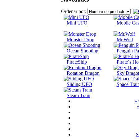
Ordenar por:
Mini UFO
Mobile Cas
Monster Drop
Mr.Wolf
Ocean Shooting
Penguin Pa
PirateShip
Pirate´s H
Rotation Dragon
Sky Drago
Sliding UFO
Space Trai
Steam Train
««
«
S