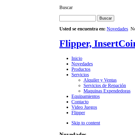
Buscar
Usted se encuentra en:
Novedades
N
Flipper, InsertCoi
Inicio
Novedades
Productos
Servicios
Alquiler y Ventas
Servicios de Repación
Maquinas Expendedoras
Equipamientos
Contacto
Video Juegos
Flipper
Skip to content
Novedades