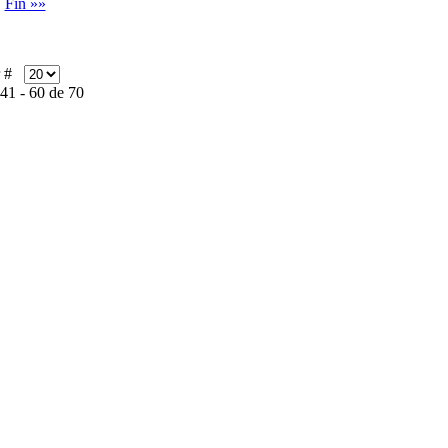
Fin »»
r #
41 - 60 de 70