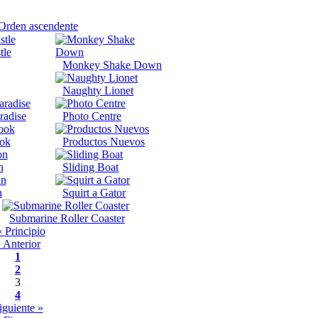
tle
Monkey Shake Down
Naughty Lionet
radise
Photo Centre
ook
Productos Nuevos
n
Sliding Boat
n
Squirt a Gator
Submarine Roller Coaster
 Principio
 Anterior
1
2
3
4
iguiente »