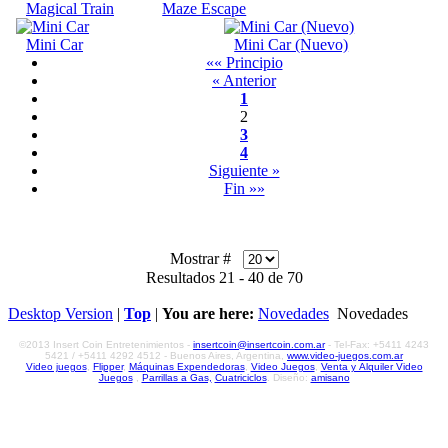
Magical Train
Maze Escape
Mini Car
Mini Car (Nuevo)
«« Principio
« Anterior
1
2
3
4
Siguiente »
Fin »»
Mostrar #
Resultados 21 - 40 de 70
Desktop Version
|
Top
|
You are here:
Novedades
Novedades
©2013 Insert Coin Entretenimientos -
insertcoin@insertcoin.com.ar
- Tel-Fax: +5411 4243
5421 / +5411 4292 4512 - Buenos Aires, Argentina,
www.video-juegos.com.ar
Video juegos
,
Flipper
,
Máquinas Expendedoras
,
Video Juegos
,
Venta y Alquiler Video
Juegos
,
Parrillas a Gas,
Cuatriciclos
. Diseño:
amisano