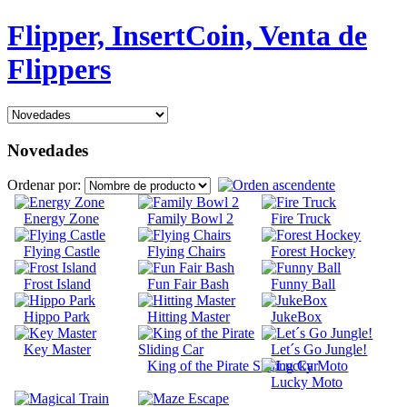
Flipper, InsertCoin, Venta de
Flippers
Novedades
Ordenar por:
Energy Zone
Family Bowl 2
Fire Truck
Flying Castle
Flying Chairs
Forest Hockey
Frost Island
Fun Fair Bash
Funny Ball
Hippo Park
Hitting Master
JukeBox
Key Master
Let´s Go Jungle!
King of the Pirate Sliding Car
Lucky Moto