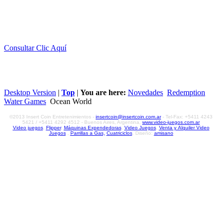
Consultar Clic Aquí
Desktop Version
|
Top
|
You are here:
Novedades
Redemption
Water Games
Ocean World
©2013 Insert Coin Entretenimientos -
insertcoin@insertcoin.com.ar
- Tel-Fax: +5411 4243
5421 / +5411 4292 4512 - Buenos Aires, Argentina,
www.video-juegos.com.ar
Video juegos
,
Flipper
,
Máquinas Expendedoras
,
Video Juegos
,
Venta y Alquiler Video
Juegos
,
Parrillas a Gas,
Cuatriciclos
. Diseño:
amisano