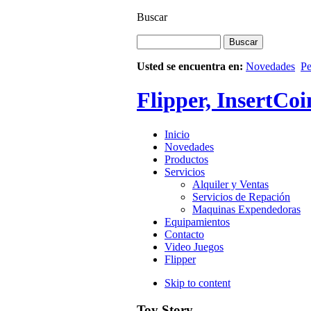
Buscar
Usted se encuentra en:
Novedades
Pe
Flipper, InsertCoi
Inicio
Novedades
Productos
Servicios
Alquiler y Ventas
Servicios de Repación
Maquinas Expendedoras
Equipamientos
Contacto
Video Juegos
Flipper
Skip to content
Toy Story