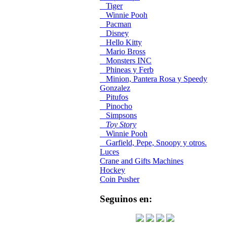
Tiger
Winnie Pooh
Pacman
Disney
Hello Kitty
Mario Bross
Monsters INC
Phineas y Ferb
Minion, Pantera Rosa y Speedy
Gonzalez
Pitufos
Pinocho
Simpsons
Toy Story
Winnie Pooh
Garfield, Pepe, Snoopy y otros.
Luces
Crane and Gifts Machines
Hockey
Coin Pusher
Seguinos en: