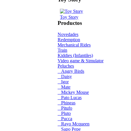
Toy Story
Productos
Novedades
Redemption
Mechanical Rides
Train
Kiddies (Infantiles)
Video game & Simulator
Peluches
Angry Birds
Daisy
Igor
Mate
Mickey Mouse
Pato Lucas
Phineas
Pitufo
Pluto
Pucca
Rayo Mcqueen
Sapo Pepe