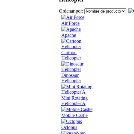
Ordenar por:
Air Force
Apache
Cartoon
Helicopter
Dinosaur
Helicopter
Mini Rotating
Helicopter A
Mobile Castle
Octopus