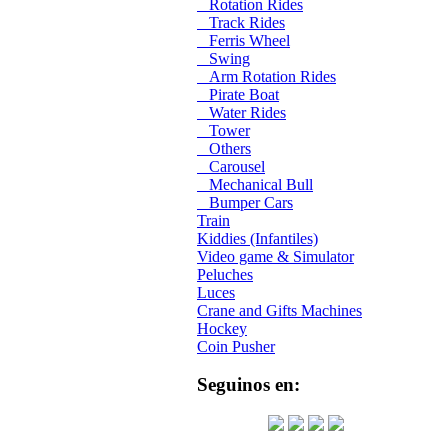
Rotation Rides
Track Rides
Ferris Wheel
Swing
Arm Rotation Rides
Pirate Boat
Water Rides
Tower
Others
Carousel
Mechanical Bull
Bumper Cars
Train
Kiddies (Infantiles)
Video game & Simulator
Peluches
Luces
Crane and Gifts Machines
Hockey
Coin Pusher
Seguinos en: