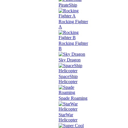
PirateShip
Rocking Fighter
A
Rocking Fighter
B
Sky Dragon
SpaceShip
Helicopter
Spade Roaming
StarWar
Helicopter