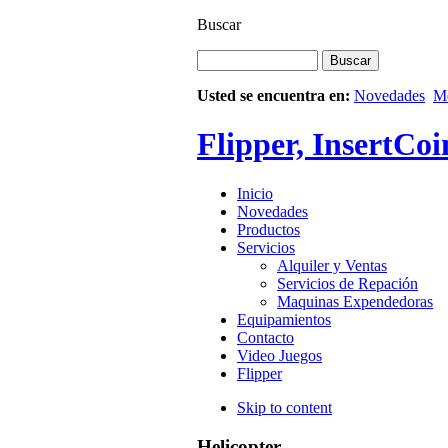
Buscar
Usted se encuentra en:
Novedades
Me
Flipper, InsertCoi
Inicio
Novedades
Productos
Servicios
Alquiler y Ventas
Servicios de Repación
Maquinas Expendedoras
Equipamientos
Contacto
Video Juegos
Flipper
Skip to content
Helicopter