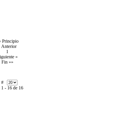
 Principio
 Anterior
1
iguiente »
Fin »»
r #
 1 - 16 de 16