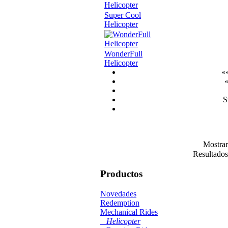
Super Cool
Helicopter
WonderFull
Helicopter
««
«
S
Mostra
Resultados
Productos
Novedades
Redemption
Mechanical Rides
Helicopter